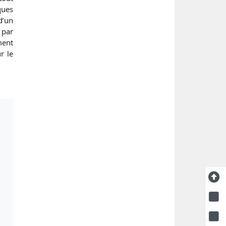
ques
d’un
 par
ment
r le