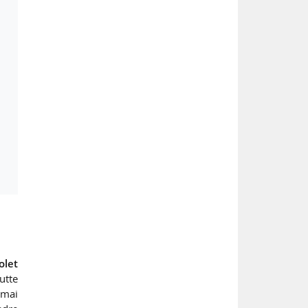
olet
utte
 mai