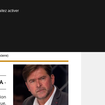
Nous joindre
itez activer
Espace abonné
kiere)
+
ion
que,