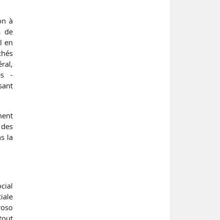
on à
s de
l en
chés
ral,
és -
sant
ment
 des
s la
cial
ciale
roso
 tout