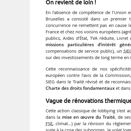
On revient de loin !
En l’absence de compétence de l’Union
Bruxelles a consisté dans un premier t
concurrence ne remettent pas en cause l
France et chez nos voisins européens (ag
publics, Aides d’État, TVA réduite, Livre
missions particulières d’intérêt géné
compensations de service public), un
SIE
sur des investissements de long terme en i
Cette reconnaissance de nos spécificit
européen contre l’avis de la Commission
SIEG dans le Traité révisé et de reconna
Charte des droits fondamentaux
et dans 
Vague de rénovations thermique
Cette action classique de lobbying s’es
dans la
mise en œuvre du Traité
, de ses
FSE
, climat…) par la révision du règleme
suite à la crise des subprimes, le volet lo