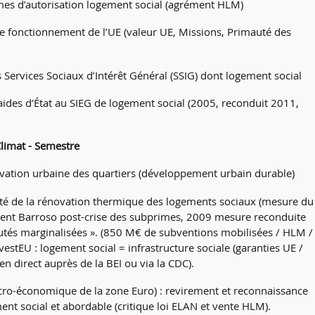
imes d’autorisation logement social (agrément HLM)
 le fonctionnement de l’UE (valeur UE, Missions, Primauté des
 Services Sociaux d’Intérêt Général (SSIG) dont logement social
 aides d’État au SIEG de logement social (2005, reconduit 2011,
limat - Semestre
novation urbaine des quartiers (développement urbain durable)
lité de la rénovation thermique des logements sociaux (mesure du
ent Barroso post-crise des subprimes, 2009 mesure reconduite
és marginalisées ». (850 M€ de subventions mobilisées / HLM /
stEU : logement social = infrastructure sociale (garanties UE /
 direct auprès de la BEI ou via la CDC).
o-économique de la zone Euro) : revirement et reconnaissance
ment social et abordable (critique loi ELAN et vente HLM).