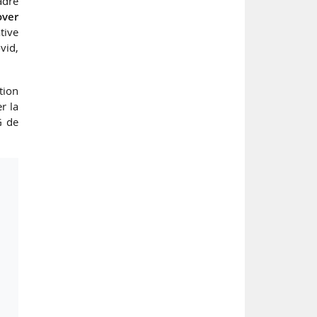
adre
over
tive
vid,
tion
r la
G de