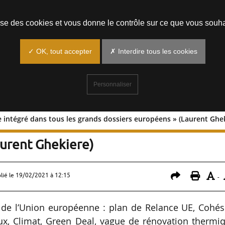
Prendre un rendez-vous
lise des cookies et vous donne le contrôle sur ce que vous souha
✓ OK, tout accepter
✗ Interdire tous les cookies
Personnaliser
 intégré dans tous les grands dossiers européens » (Laurent Ghe
rdable intégré dans tous les grands
aurent Ghekiere)
lié le
19/02/2021 à 12:15
-
a de l’Union européenne : plan de Relance UE, Cohés
ux, Climat, Green Deal, vague de rénovation thermi