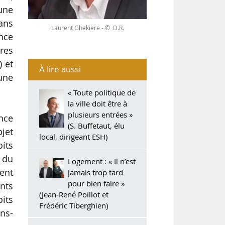
une
ans
Laurent Ghekiere - © D.R.
nce
ires
) et
À lire aussi
une
« Toute politique de
la ville doit être à
plusieurs entrées »
nce
(S. Buffetaut, élu
jet
local, dirigeant ESH)
its
 du
Logement : « Il n’est
ent
jamais trop tard
pour bien faire »
ents
(Jean-René Poillot et
oits
Frédéric Tiberghien)
ans-