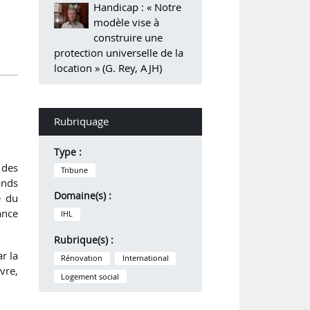
Handicap : « Notre
modèle vise à
construire une
protection universelle de la
location » (G. Rey, AJH)
Rubriquage
Type :
 des
Tribune
ands
Domaine(s) :
e du
ance
IHL
Rubrique(s) :
r la
Rénovation
International
vre,
Logement social