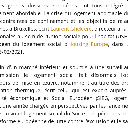
s grands dossiers européens ont tous intégré 
gement abordable. La crise du logement abordable d
contraintes de confinement et les objectifs de rela
nes à Bruxelles, écrit
Laurent Ghekiere
, directeur affa
onales au sein de l’Union sociale pour l’habitat (USH
opéen du logement social d’
Housing Europe
, dans 
8/02/2021.
in d’un marché intérieur et soumis à une surveilla
ssion le logement social fait désormais l’ob
 cours de mise en œuvre, notamment au titre des dro
ation thermique, écrit celui qui est expert auprès
té économique et Social Européen (SIEG, logem
t une année chargée en perspectives par les lancem
 du volet logement social du Socle européen des dr
teforme européenne de lutte contre l’exclusion et le s