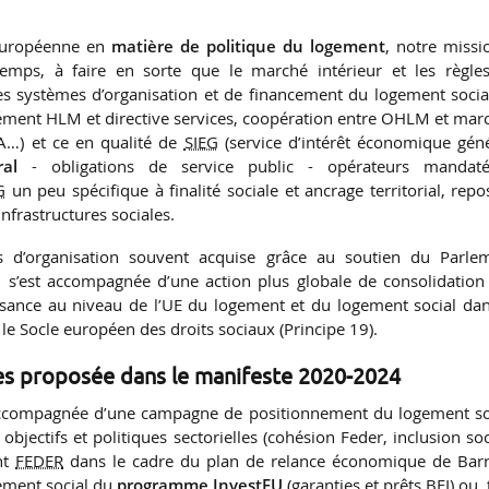
 européenne en
matière de politique du logement
, notre missi
emps, à faire en sorte que le marché intérieur et les règle
es systèmes d’organisation et de financement du logement socia
rément HLM et directive services, coopération entre OHLM et mar
t A…) et ce en qualité de
SIEG
(service d’intérêt économique géné
ral
- obligations de service public - opérateurs mandat
G
un peu spécifique à finalité sociale et ancrage territorial, repo
nfrastructures sociales.
és d’organisation souvent acquise grâce au soutien du Parle
, s’est accompagnée d’une action plus globale de consolidation
issance au niveau de l’UE du logement et du logement social dan
le Socle européen des droits sociaux (Principe 19).
s proposée dans le manifeste 2020-2024
t accompagnée d’une campagne de positionnement du logement so
 objectifs et politiques sectorielles (cohésion Feder, inclusion so
nt
FEDER
dans le cadre du plan de relance économique de Bar
gement social du
programme InvestEU
(garanties et prêts BEI) ou,