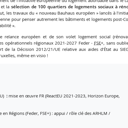
ment de l’initiative européenne du logement abordable dans le c
 et la
sélection de 100 quartiers de logements sociaux à rén
tout, les travaux du « nouveau Bauhaus européen » lancés à l’initia
éenne pour penser autrement les bâtiments et logements post-Co
ilité ».
 relance européen et de son volet logement social (rénova
es opérationnels régionaux 2021-2027 Feder -
FSE
+, sans oublie
t de la Décision 2012/21/UE relative aux aides d’État au SIE
uxelles, même en visio !
EU)
:
mise en œuvre FR (ReactEU 2021-2023, Horizon Europe,
en Régions (Feder, FSE+) : appui / rôle clé des ARHLM /