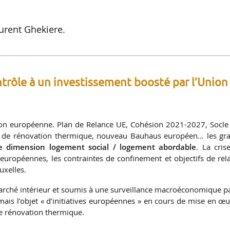
aurent Ghekiere.
ntrôle à un investissement boosté
par l’Union
nion européenne. Plan de Relance UE, Cohésion 2021-2027, Socle
ue de rénovation thermique, nouveau Bauhaus européen… les gr
e dimension logement social / logement abordable
. La cris
uropéennes, les contraintes de confinement et objectifs de rel
uxelles.
arché intérieur et soumis à une surveillance macroéconomique pa
ais l’objet « d’initiatives européennes » en cours de mise en œu
 de rénovation thermique.