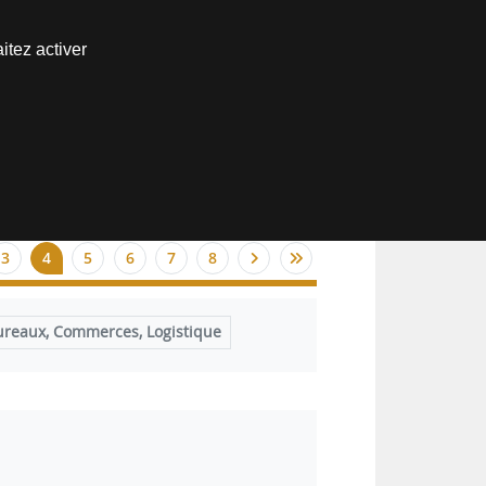
Nous joindre
itez activer
Espace abonné
3
4
5
6
7
8
ureaux, Commerces, Logistique