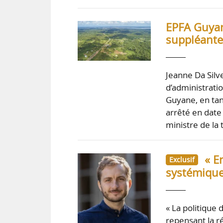
EPFA Guyan
suppléante
Jeanne Da Sil
d’administrati
Guyane, en tant
arrêté en date
ministre de la 
« E
Exclusif
systémique
« La politique
repensant la ré