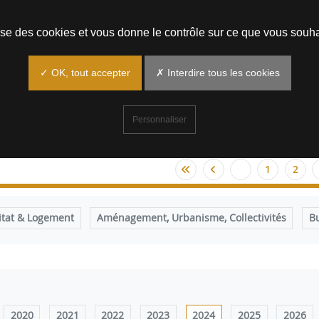
Prendre un rendez-vous
lise des cookies et vous donne le contrôle sur ce que vous souha
✓ OK, tout accepter
✗ Interdire tous les cookies
Personnaliser
1
2
itat & Logement
Aménagement, Urbanisme, Collectivités
B
2020
2021
2022
2023
2024
2025
2026