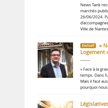
News Tank rece
marchés public
26/06/2024. Pa
d’accompagneme
Ville de Nante
« N
Exclusif
Logement » 
« Face à la gra
temps. Dans l’
Mais il faut aus
pourquoi nous 
Législative