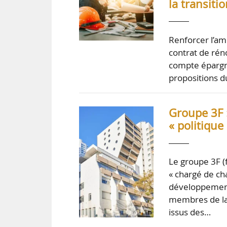
la transit
Renforcer l’amb
contrat de rén
compte épargne
propositions d
Groupe 3F :
« politique
Le groupe 3F (f
« chargé de cha
développement
membres de la 
issus des…