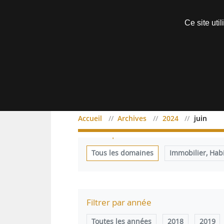
Découvrir sans engagement
Ce site uti
Menu
Accueil
Archives
2024
juin
Filtrer par domaine
Tous les domaines
Immobilier, Hab
Filtrer par année
Toutes les années
2018
2019