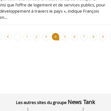
nsi que l’offre de logement et de services publics, pour
 développement à travers le pays », indique François
ien…
1
2
3
4
5
6
7
8
News Tank
Les autres sites du groupe