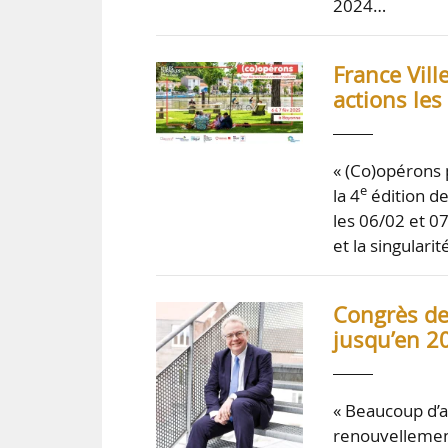
2024…
France Vill
actions le
« (Co)opérons p
e
la 4
édition de
les 06/02 et 0
et la singular
Congrès de
jusqu’en 20
« Beaucoup d’a
renouvellement