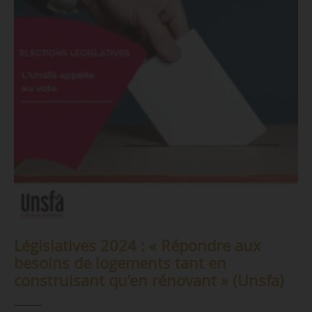
Législatives 2024 : « Répondre aux
besoins de logements tant en
construisant qu’en rénovant » (Unsfa)