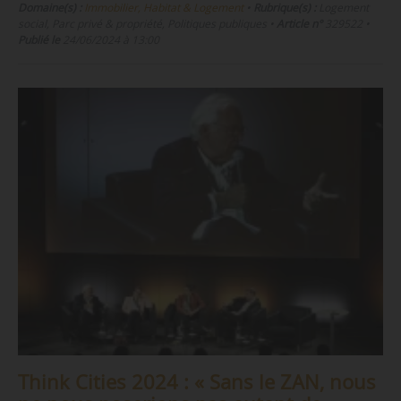
Domaine(s) :
Immobilier, Habitat & Logement
•
Rubrique(s) :
Logement
social, Parc privé & propriété, Politiques publiques
•
Article n°
329522
•
Publié le
24/06/2024 à 13:00
Think Cities 2024 : « Sans le ZAN, nous