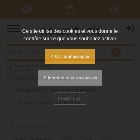
Ce site utilise des cookies et vous donne le
contrôle sur ce que vous souhaitez activer
Accueil
Archives
2024
juin
8
Filtrer par domaine
✓ OK, tout accepter
Tous les domaines
✗ Interdire tous les cookies
Immobilier, Habitat & Logement
Aménagement, Urbanisme, Collectivités
Personnaliser
Bureaux, Commerces, Logistique
Filtrer par année
Toutes les années
2018
2019
2020