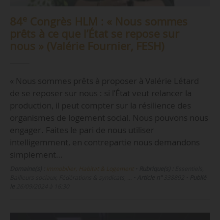
e
84
Congrès HLM : « Nous sommes
prêts à ce que l’État se repose sur
nous » (Valérie Fournier, FESH)
« Nous sommes prêts à proposer à Valérie Létard
de se reposer sur nous : si l’État veut relancer la
production, il peut compter sur la résilience des
organismes de logement social. Nous pouvons nous
engager. Faites le pari de nous utiliser
intelligemment, en contrepartie nous demandons
simplement…
Domaine(s) :
Immobilier, Habitat & Logement
•
Rubrique(s) :
Essentiels,
Bailleurs sociaux, Fédérations & syndicats, …
•
Article n°
338892
•
Publié
le
26/09/2024 à 16:30