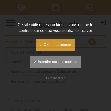
Ce site utilise des cookies et vous donne le
contrôle sur ce que vous souhaitez activer
Accueil
Archives
2024
septembre
4
Filtrer par domaine
✓ OK, tout accepter
Tous les domaines
✗ Interdire tous les cookies
Immobilier, Habitat & Logement
Aménagement, Urbanisme, Collectivités
Personnaliser
Bureaux, Commerces, Logistique
Filtrer par année
Toutes les années
2018
2019
2020