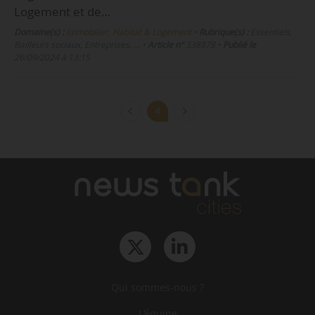
Logement et de…
Domaine(s) :
Immobilier, Habitat & Logement
•
Rubrique(s) :
Essentiels,
Bailleurs sociaux, Entreprises, …
•
Article n°
338878
•
Publié le
26/09/2024 à 13:15
4
Qui sommes-nous ?
L‘équipe