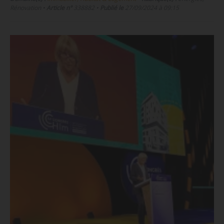
Rénovation
•
Article n°
338882
•
Publié le
27/09/2024 à 09:15