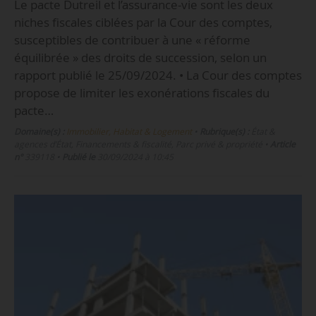
Le pacte Dutreil et l’assurance-vie sont les deux
niches fiscales ciblées par la Cour des comptes,
susceptibles de contribuer à une « réforme
équilibrée » des droits de succession, selon un
rapport publié le 25/09/2024. • La Cour des comptes
propose de limiter les exonérations fiscales du
pacte…
Domaine(s) :
Immobilier, Habitat & Logement
•
Rubrique(s) :
État &
agences d’État, Financements & fiscalité, Parc privé & propriété
•
Article
n°
339118
•
Publié le
30/09/2024 à 10:45