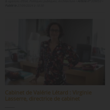
& agences d’État, Politiques publiques, Architecture
•
Article n°
339053
•
Publié le
27/09/2024 à 18:30
Cabinet de Valérie Létard : Virginie
Lasserre, directrice de cabinet