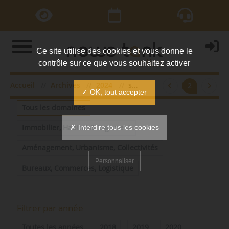
Ce site utilise des cookies et vous donne le
contrôle sur ce que vous souhaitez activer
Accueil
Archives
2024
septembre
2
Filtrer par domaine
✓ OK, tout accepter
Tous les domaines
✗ Interdire tous les cookies
Immobilier, Habitat & Logement
Aménagement, Urbanisme, Collectivités
Personnaliser
Bureaux, Commerces, Logistique
Filtrer par année
Toutes les années
2018
2019
2020