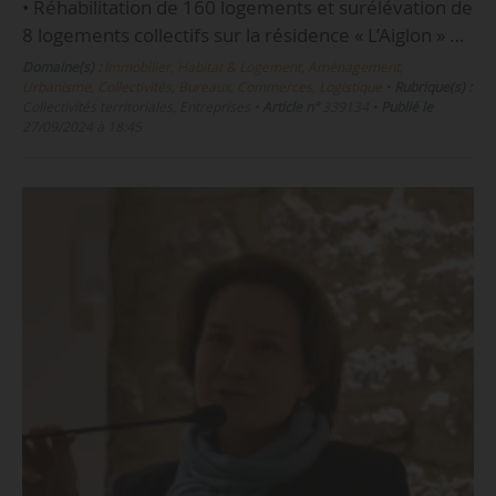
• Réhabilitation de 160 logements et surélévation de
8 logements collectifs sur la résidence « L’Aiglon » …
Domaine(s) :
Immobilier, Habitat & Logement
,
Aménagement,
Urbanisme, Collectivités
,
Bureaux, Commerces, Logistique
•
Rubrique(s) :
Collectivités territoriales, Entreprises
•
Article n°
339134
•
Publié le
27/09/2024 à 18:45