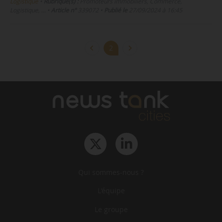
Logistique
•
Rubrique(s) :
Promoteurs immobiliers, Commerce,
Logistique, …
•
Article n°
339072
•
Publié le
27/09/2024 à 16:45
2
Qui sommes-nous ?
L‘équipe
Le groupe