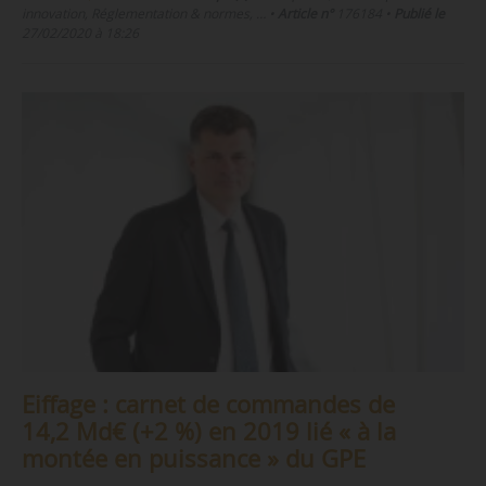
innovation, Réglementation & normes, …
•
Article n°
176184
•
Publié le
27/02/2020 à 18:26
Eiffage : carnet de commandes de
14,2 Md€ (+2 %) en 2019 lié « à la
montée en puissance » du GPE