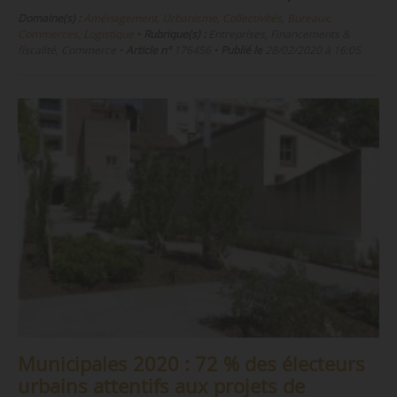
Domaine(s) :
Aménagement, Urbanisme, Collectivités
,
Bureaux,
Commerces, Logistique
•
Rubrique(s) :
Entreprises, Financements &
fiscalité, Commerce
•
Article n°
176456
•
Publié le
28/02/2020 à 16:05
Municipales 2020 : 72 % des électeurs
urbains attentifs aux projets de