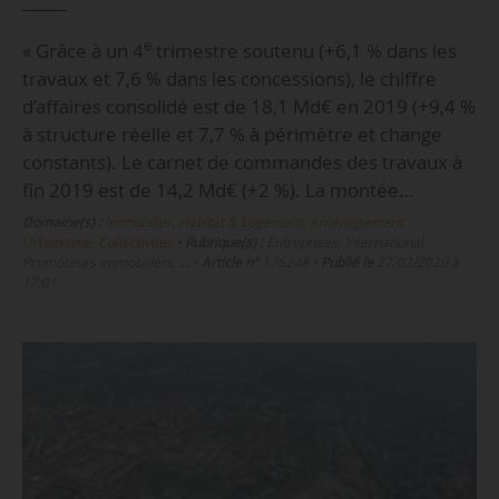
e
« Grâce à un 4
trimestre soutenu (+6,1 % dans les
travaux et 7,6 % dans les concessions), le chiffre
d’affaires consolidé est de 18,1 Md€ en 2019 (+9,4 %
à structure réelle et 7,7 % à périmètre et change
constants). Le carnet de commandes des travaux à
fin 2019 est de 14,2 Md€ (+2 %). La montée…
Domaine(s) :
Immobilier, Habitat & Logement
,
Aménagement,
Urbanisme, Collectivités
•
Rubrique(s) :
Entreprises, International,
Promoteurs immobiliers, …
•
Article n°
176248
•
Publié le
27/02/2020 à
17:01