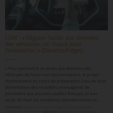
LOM : « Réguler l’accès aux données
des véhicules, un risque pour
l’innovation » (Deloitte-Fréget)
« Pour permettre un accès aux données des
véhicules de façon non discriminatoire, le projet
d’ordonnance en cours de préparation [issu de la loi
d’orientation des mobilités] envisagerait de
permettre aux pouvoirs publics français, et eux
seuls, de fixer les conditions opérationnelles et…
Domaine(s) :
Bureaux, Commerces, Logistique
,
Aménagement,
Urbanisme, Collectivités
•
Rubrique(s) :
Entreprises, Numérique &