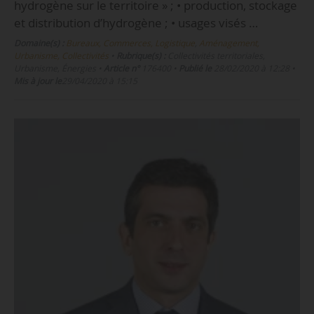
hydrogène sur le territoire » ; • production, stockage
et distribution d’hydrogène ; • usages visés …
Domaine(s) :
Bureaux, Commerces, Logistique
,
Aménagement,
Urbanisme, Collectivités
•
Rubrique(s) :
Collectivités territoriales,
Urbanisme, Énergies
•
Article n°
176400
•
Publié le
28/02/2020 à 12:28
•
Mis à jour le
29/04/2020 à 15:15