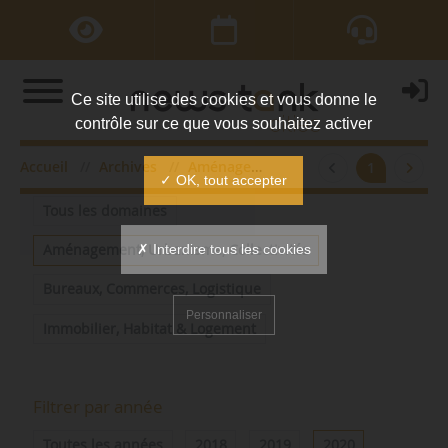
Ce site utilise des cookies et vous donne le
contrôle sur ce que vous souhaitez activer
Accueil
Archives
Aménagement, Urbanisme, Collectivités
1
Filtrer par domaine
✓ OK, tout accepter
Tous les domaines
✗ Interdire tous les cookies
Aménagement, Urbanisme, Collectivités
Bureaux, Commerces, Logistique
Personnaliser
Immobilier, Habitat & Logement
Filtrer par année
Toutes les années
2018
2019
2020