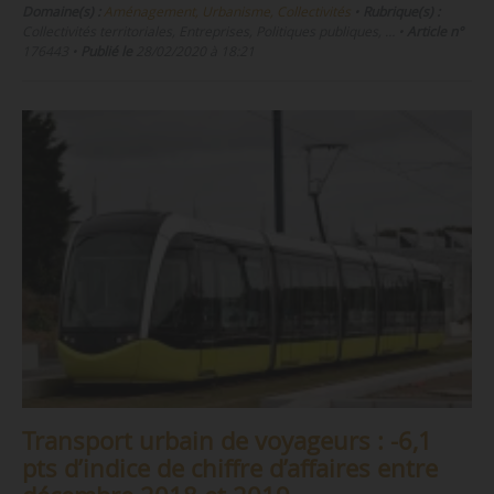
Domaine(s) :
Aménagement, Urbanisme, Collectivités
•
Rubrique(s) :
Collectivités territoriales, Entreprises, Politiques publiques, …
•
Article n°
176443
•
Publié le
28/02/2020 à 18:21
Transport urbain de voyageurs : -6,1
pts d’indice de chiffre d’affaires entre