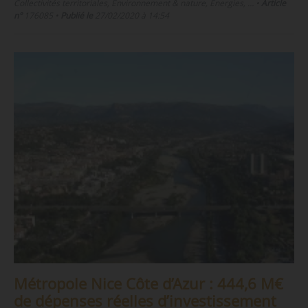
Collectivités territoriales, Environnement & nature, Énergies, …
•
Article
n°
176085
•
Publié le
27/02/2020 à 14:54
Métropole Nice Côte d’Azur : 444,6 M€
de dépenses réelles d’investissement