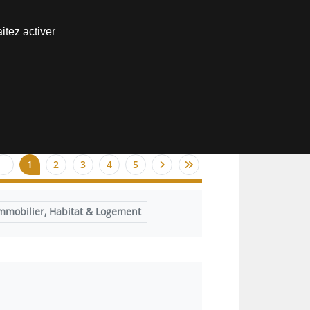
Nous joindre
itez activer
Espace abonné
1
2
3
4
5
mmobilier, Habitat & Logement