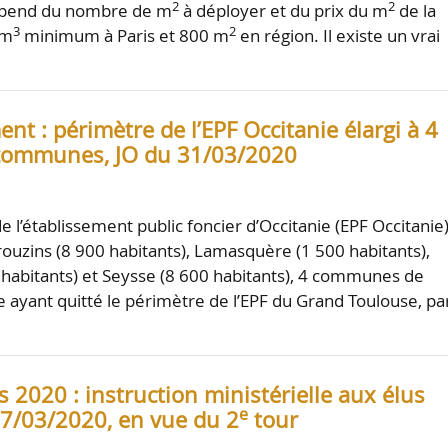
2
2
épend du nombre de m
à déployer et du prix du m
de la
3
2
 m
minimum à Paris et 800 m
en région. Il existe un vrai
 : périmètre de l’EPF Occitanie élargi à 4
communes, JO du 31/03/2020
 l’établissement public foncier d’Occitanie (EPF Occitanie
rouzins (8 900 habitants), Lamasquère (1 500 habitants),
habitants) et Seysse (8 600 habitants), 4 communes de
ayant quitté le périmètre de l’EPF du Grand Toulouse, pa
 2020 : instruction ministérielle aux élus
e
27/03/2020, en vue du 2
tour