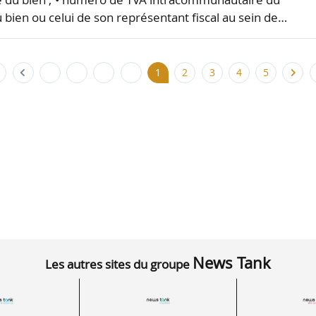
u bien ou celui de son représentant fiscal au sein de…
1
2
3
4
5
News Tank
Les autres sites du groupe