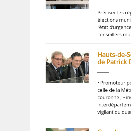
Préciser les rè
élections muni
l’état d’urgenc
conseillers mu
Hauts-de-Se
de Patrick 
• Promoteur po
celle de la Mé
couronne ; • i
interdéparteme
vigilant du qua