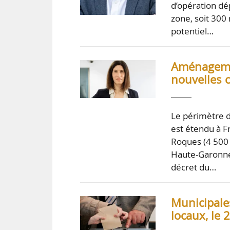
d’opération d
zone, soit 300
potentiel…
Aménagement
nouvelles 
Le périmètre de
est étendu à F
Roques (4 500 
Haute-Garonne 
décret du…
Municipales
locaux, le 