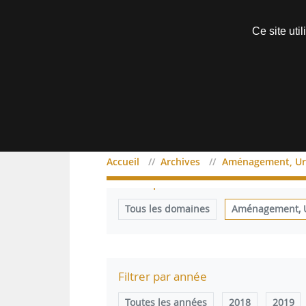
Découvrir sans engagement
Ce site uti
Menu
Accueil
Archives
Aménagement, Urb
Filtrer par domaine
Tous les domaines
Aménagement, Ur
Filtrer par année
Toutes les années
2018
2019