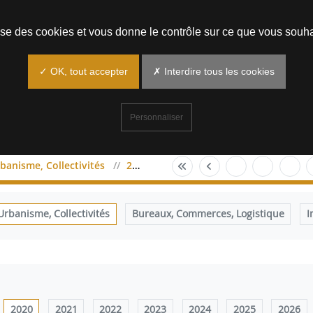
Prendre un rendez-vous
lise des cookies et vous donne le contrôle sur ce que vous souha
✓ OK, tout accepter
✗ Interdire tous les cookies
Personnaliser
anisme, Collectivités
2020
mars
banisme, Collectivités
Bureaux, Commerces, Logistique
I
2020
2021
2022
2023
2024
2025
2026