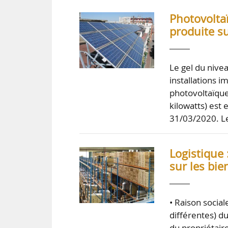
Photovoltaï
produite s
Le gel du nivea
installations i
photovoltaïque
kilowatts) est 
31/03/2020. 
Logistique 
sur les bie
• Raison social
différentes) du
du propriétair