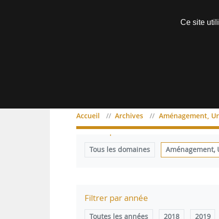
Découvrir sans engagement
Ce site uti
Menu
Accueil
Archives
Aménagement, Urb
Filtrer par domaine
Tous les domaines
Aménagement, Ur
Filtrer par année
Toutes les années
2018
2019