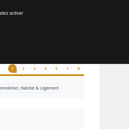
Nous joindre
itez activer
Espace abonné
1
2
3
4
5
mmobilier, Habitat & Logement