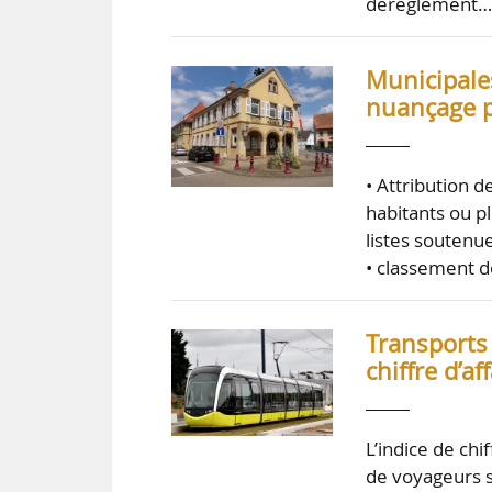
dérèglement
Municipales
nuançage p
• Attribution 
habitants ou pl
listes soutenue
• classement d
Transports 
chiffre d’
L’indice de chi
de voyageurs s