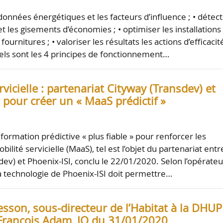
 données énergétiques et les facteurs d’influence ; • détec
t les gisements d’économies ; • optimiser les installations
fournitures ; • valoriser les résultats les actions d’efficacit
els sont les 4 principes de fonctionnement…
rvicielle : partenariat Cityway (Transdev) et
 pour créer un « MaaS prédictif »
formation prédictive « plus fiable » pour renforcer les
bilité servicielle (MaaS), tel est l’objet du partenariat entr
dev) et Phoenix-ISI, conclu le 22/01/2020. Selon l’opérateu
la technologie de Phoenix-ISI doit permettre…
sson, sous-directeur de l’Habitat à la DHUP
François Adam, JO du 31/01/2020