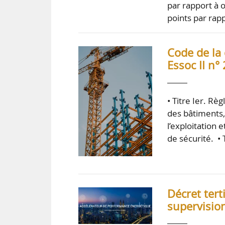
par rapport à 
points par rap
Code de la 
Essoc II n°
• Titre Ier. Rè
des bâtiments, 
l’exploitation 
de sécurité. •
Décret tert
supervisio