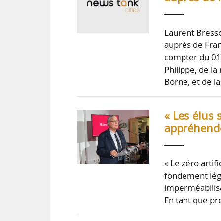
Laurent Bresso
auprès de Fran
compter du 01/
Philippe, de la
Borne, et de l
« Les élus 
appréhender
« Le zéro artif
fondement légal
imperméabilisat
En tant que pr