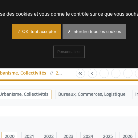
Prendre un rendez-vous
lise des cookies et vous donne le contrôle sur ce que vous souha
✓ OK, tout accepter
✗ Interdire tous les cookies
Personnaliser
anisme, Collectivités
2020
janvier
banisme, Collectivités
Bureaux, Commerces, Logistique
I
2020
2021
2022
2023
2024
2025
2026