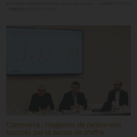
& syndicats, Réglementation & normes, Rénovation, …
•
Article n°
172859
•
Publié le
31/01/2020 à 12:36
Commerce : magasins de centre-ville
touchés par la baisse de chiffre