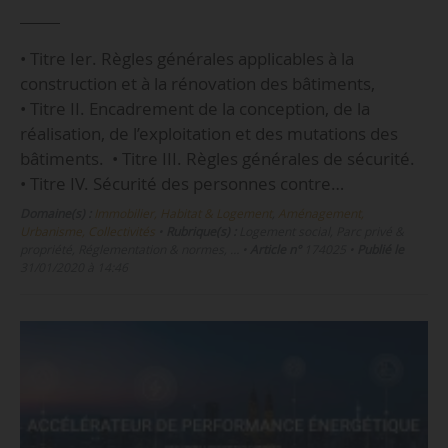
• Titre Ier. Règles générales applicables à la
construction et à la rénovation des bâtiments,
• Titre II. Encadrement de la conception, de la
réalisation, de l’exploitation et des mutations des
bâtiments. • Titre III. Règles générales de sécurité.
• Titre IV. Sécurité des personnes contre…
Domaine(s) :
Immobilier, Habitat & Logement
,
Aménagement,
Urbanisme, Collectivités
•
Rubrique(s) :
Logement social, Parc privé &
propriété, Réglementation & normes, …
•
Article n°
174025
•
Publié le
31/01/2020 à 14:46