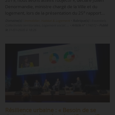
2019, nous avons atteint l’objectif », déclare Julien
Denormandie, ministre chargé de la Ville et du
e
logement, lors de la présentation du 25
rapport…
Domaine(s) :
Immobilier, Habitat & Logement
•
Rubrique(s) :
Essentiels,
Collectivités territoriales, Logement social, …
•
Article n°
174072
•
Publié
le
31/01/2020 à 18:26
Résilience urbaine : « Besoin de se