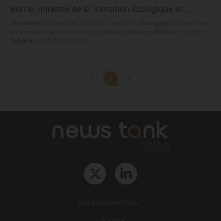
Borne, ministre de la Transition écologique et…
Domaine(s) :
Immobilier, Habitat & Logement
•
Rubrique(s) :
Collectivités
territoriales, Logement social, Politiques publiques
•
Article n°
173939
•
Publié le
30/01/2020 à 18:10
1
Qui sommes-nous ?
L‘équipe