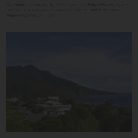
Domaine(s) :
Immobilier, Habitat & Logement
•
Rubrique(s) :
Entreprises,
Fédérations & syndicats, Parc privé & propriété
•
Article n°
194610
•
Publié le
30/09/2020 à 17:37