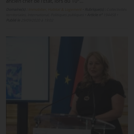
ancien chef de l’État, lors du 10
…
Domaine(s) :
Immobilier, Habitat & Logement
•
Rubrique(s) :
Collectivités
territoriales, International, Politiques publiques
•
Article n°
194458
•
Publié le
29/09/2020 à 19:02