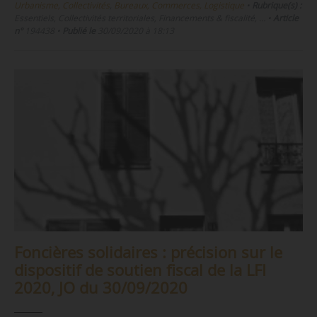
Urbanisme, Collectivités
,
Bureaux, Commerces, Logistique
•
Rubrique(s) :
Essentiels, Collectivités territoriales, Financements & fiscalité, …
•
Article
n°
194438
•
Publié le
30/09/2020 à 18:13
Foncières solidaires : précision sur le
dispositif de soutien fiscal de la LFI
2020, JO du 30/09/2020