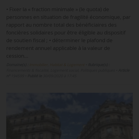
• Fixer la « fraction minimale » (le quota) de
personnes en situation de fragilité économique, par
rapport au nombre total des bénéficiaires des
foncières solidaires pour être éligible au dispositif
de soutien fiscal ; • déterminer le plafond de
rendement annuel applicable à la valeur de
cession…
Domaine(s) :
Immobilier, Habitat & Logement
•
Rubrique(s) :
Financements & fiscalité, Logement social, Politiques publiques
•
Article
n°
194599
•
Publié le
30/09/2020 à 17:45