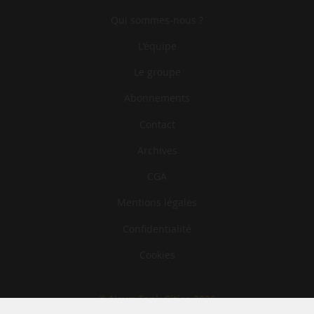
Qui sommes-nous ?
L‘équipe
Le groupe
Abonnements
Contact
Archives
CGA
Mentions légales
Confidentialité
Cookies
© News Tank Cities 2026