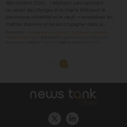
dès octobre 2020 ; • déployer sans attendre
ce cahier des charges et la charte BIM pour le
patrimoine réhabilité et le neuf ; • sensibiliser les
maîtres d’œuvre et les accompagner dans la…
Domaine(s) :
Aménagement, Urbanisme, Collectivités
,
Immobilier,
Habitat & Logement
•
Rubrique(s) :
Logement social, Entreprises,
Rénovation
•
Article n°
194278
•
Publié le
29/09/2020 à 18:12
1