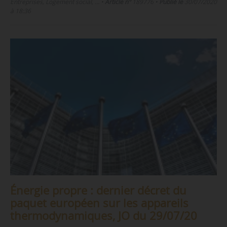
Entreprises, Logement social, …
•
Article n°
189776
•
Publié le
30/07/2020
à 18:36
Énergie propre : dernier décret du
paquet européen sur les appareils
thermodynamiques, JO du 29/07/20