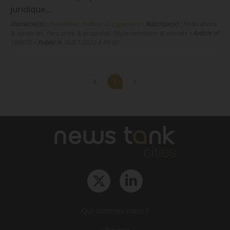
juridique…
Domaine(s) :
Immobilier, Habitat & Logement
•
Rubrique(s) :
Fédérations
& syndicats, Parc privé & propriété, Réglementation & normes
•
Article n°
189672
•
Publié le
30/07/2020 à 09:00
1
Qui sommes-nous ?