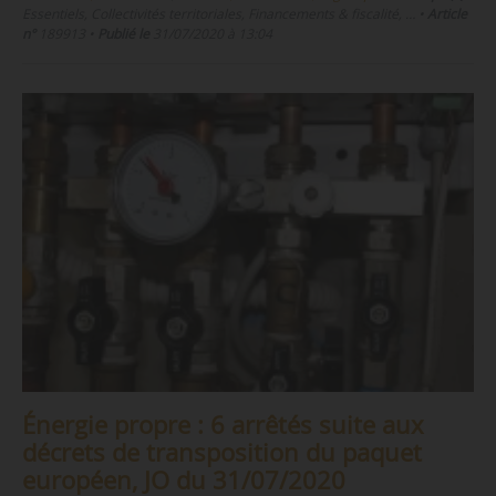
Essentiels, Collectivités territoriales, Financements & fiscalité, …
•
Article
n°
189913
•
Publié le
31/07/2020 à 13:04
Énergie propre : 6 arrêtés suite aux
décrets de transposition du paquet
européen, JO du 31/07/2020