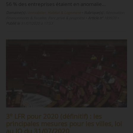
56 % des entreprises étaient en anomalie…
Domaine(s) :
Immobilier, Habitat & Logement
•
Rubrique(s) :
Rénovation,
Financements & fiscalité, Parc privé & propriété
•
Article n°
189970
•
Publié le
31/07/2020 à 17:53
e
3
LFR pour 2020 (définitif) : les
principales mesures pour les villes, loi
au JO du 31/07/2020