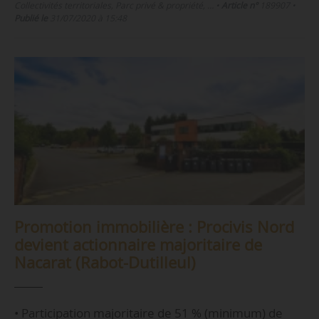
Collectivités territoriales, Parc privé & propriété, …
•
Article n°
189907
•
Publié le
31/07/2020 à 15:48
Promotion immobilière : Procivis Nord
devient actionnaire majoritaire de
Nacarat (Rabot-Dutilleul)
• Participation majoritaire de 51 % (minimum) de