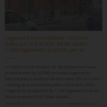
Logement intermédiaire : foncière
créée par In’li et AXA IM-RA visant
1 500 logements produits par an
• Création d’une foncière de développement pour
produire près de 20 000 nouveaux logements
intermédiaires neufs en Île-de-France d’ici à 10 ans ;
• closing de la transaction prévu d’ici à la fin 2020 ;
• objectif de production de 1 500 logements par an.
Tel est le projet d’In’li, filiale dédiée…
Domaine(s) :
Immobilier, Habitat & Logement
•
Rubrique(s) :
Essentiels,