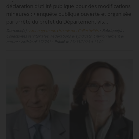
déclaration d’utilité publique pour des modifications
mineures ; • enquête publique ouverte et organisée
par arrêté du préfet du Département vis…
Domaine(s) :
Aménagement, Urbanisme, Collectivités
•
Rubrique(s) :
Collectivités territoriales, Fédérations & syndicats, Environnement &
nature
•
Article n°
178761
•
Publié le
25/03/2020 à 13:02