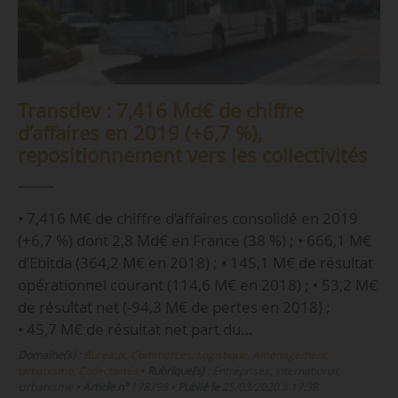
Transdev : 7,416 Md€ de chiffre
d’affaires en 2019 (+6,7 %),
repositionnement vers les collectivités
• 7,416 M€ de chiffre d’affaires consolidé en 2019
(+6,7 %) dont 2,8 Md€ en France (38 %) ; • 666,1 M€
d’Ebitda (364,2 M€ en 2018) ; • 145,1 M€ de résultat
opérationnel courant (114,6 M€ en 2018) ; • 53,2 M€
de résultat net (-94,3 M€ de pertes en 2018) ;
• 45,7 M€ de résultat net part du…
Domaine(s) :
Bureaux, Commerces, Logistique
,
Aménagement,
Urbanisme, Collectivités
•
Rubrique(s) :
Entreprises, International,
Urbanisme
•
Article n°
178798
•
Publié le
25/03/2020 à 17:38