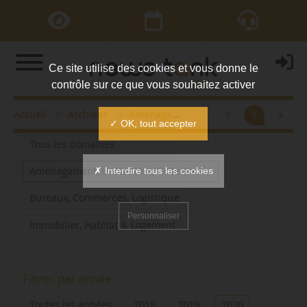
Ce site utilise des cookies et vous donne le
contrôle sur ce que vous souhaitez activer
Accueil
Archives
Aménagement, Urbanisme, Collectivités
5
Filtrer par domaine
✓ OK, tout accepter
Tous les domaines
✗ Interdire tous les cookies
Aménagement, Urbanisme, Collectivités
Bureaux, Commerces, Logistique
Personnaliser
Immobilier, Habitat & Logement
Filtrer par année
Toutes les années
2018
2019
2020