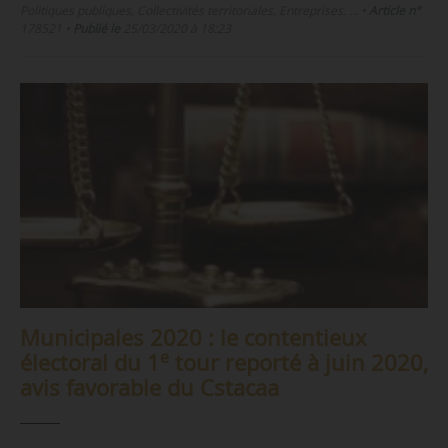
Politiques publiques, Collectivités territoriales, Entreprises, …
•
Article n°
178521
•
Publié le
25/03/2020 à 18:23
Municipales 2020 : le contentieux
e
électoral du 1
tour reporté à juin 2020,
avis favorable du Cstacaa