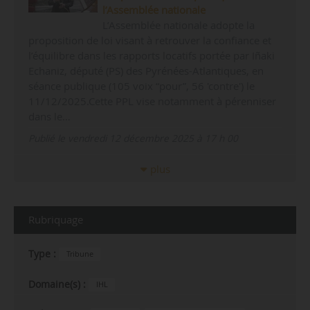
l’Assemblée nationale
L’Assemblée nationale adopte la
proposition de loi visant à retrouver la confiance et
l’équilibre dans les rapports locatifs portée par Iñaki
Echaniz, député (PS) des Pyrénées-Atlantiques, en
séance publique (105 voix “pour”, 56 'contre') le
11/12/2025.Cette PPL vise notamment à pérenniser
dans le…
Publié le vendredi 12 décembre 2025 à 17 h 00
plus
Rubriquage
Type :
Tribune
Domaine(s) :
IHL