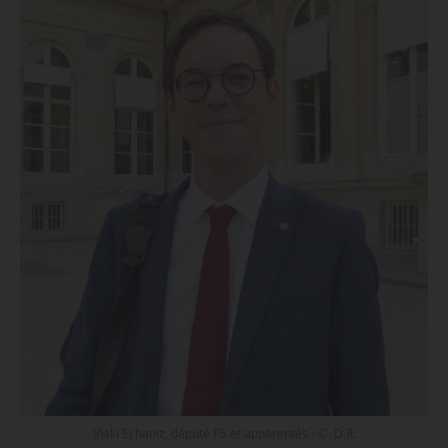
Iñaki Echaniz, député PS et apparentés - © D.R.