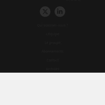
Qui sommes-nous ?
L‘équipe
Le groupe
Abonnements
Contact
Archives
CGA
Mentions légales
Confidentialité
Cookies