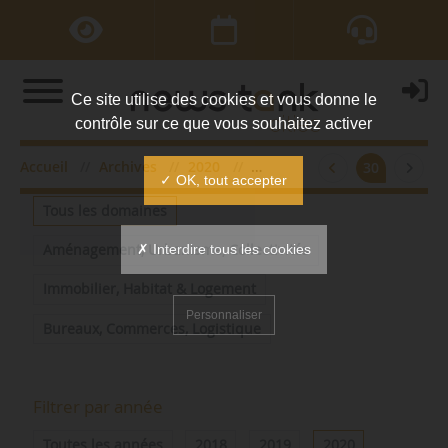
Ce site utilise des cookies et vous donne le
contrôle sur ce que vous souhaitez activer
Accueil
Archives
2020
mars
30
Filtrer par domaine
✓ OK, tout accepter
Tous les domaines
✗ Interdire tous les cookies
Aménagement, Urbanisme, Collectivités
Immobilier, Habitat & Logement
Personnaliser
Bureaux, Commerces, Logistique
Filtrer par année
Toutes les années
2018
2019
2020