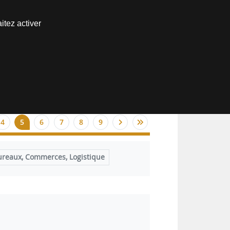
Nous joindre
itez activer
Espace abonné
4
5
6
7
8
9
ureaux, Commerces, Logistique