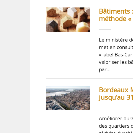
Bâtiments 
méthode « 
Le ministère de
met en consult
« label Bas-Ca
valoriser les 
par…
Bordeaux Mé
jusqu’au 3
Améliorer dura
des quartiers de