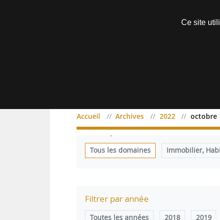
Découvrir sans engagement
Ce site uti
Menu
Accueil
Archives
2022
octobre
Filtrer par domaine
Tous les domaines
Immobilier, Hab
Filtrer par année
Toutes les années
2018
2019