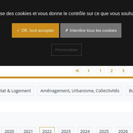
Prendre un rendez-vous
lise des cookies et vous donne le contrôle sur ce que vous souha
✓ OK, tout accepter
✗ Interdire tous les cookies
Personnaliser
1
2
3
itat & Logement
Aménagement, Urbanisme, Collectivités
B
2020
2021
2022
2023
2024
2025
2026