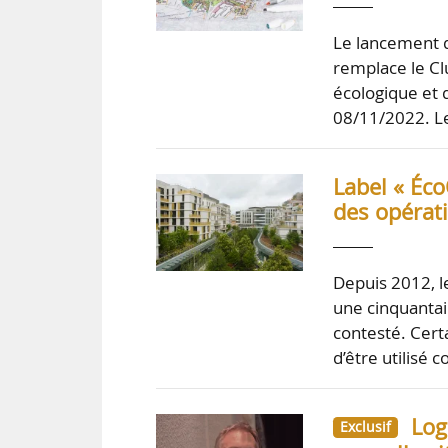
Le lancement du
remplace le Clu
écologique et d
08/11/2022. Le 
Label « Éco
des opérat
Depuis 2012, le
une cinquantai
contesté. Cert
d’être utilisé
Log
Exclusif