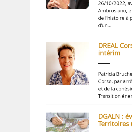
26/10/2022, av
Ambrosiano, en
de l’histoire à
d’un…
DREAL Corse
intérim
Patricia Bruch
Corse, par arr
et de la cohési
Transition éne
DGALN : év
Territoires