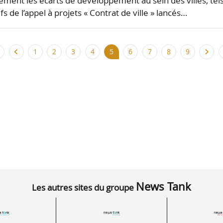
ement les écarts de développement au sein des villes, tel
ifs de l’appel à projets « Contrat de ville » lancés…
1
2
3
4
5
6
7
8
9
News Tank
Les autres sites du groupe