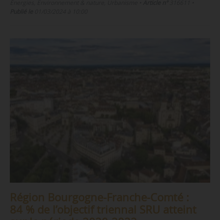
Énergies, Environnement & nature, Urbanisme
•
Article n°
316611
•
Publié le
01/03/2024 à 10:00
Région Bourgogne-Franche-Comté :
84 % de l’objectif triennal SRU atteint