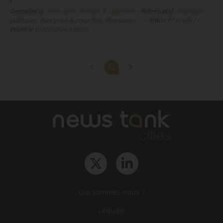
Domaine(s) :
Immobilier, Habitat & Logement
•
Rubrique(s) :
Politiques
publiques, Parc privé & propriété, Rénovation, …
•
Article n°
316767
•
Publié le
01/03/2024 à 08:30
32
Qui sommes-nous ?
L‘équipe