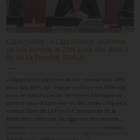
Collectivités : « L’application uniforme
de lois comme le ZAN pose des défis »
(S. de La Provôté, FNAU)
« L’application uniforme de lois comme la loi ZAN
pose des défis, car chaque territoire est différent,
nous ne traitons pas les territoires montagneux
comme ceux d’outre-mer ou des zones côtières »,
indique Sonia de La Provôté, présidente de la
Fédération nationale des agences d’urbanisme…
Domaine(s) :
Aménagement, Urbanisme, Collectivités
•
Rubrique(s) :
Collectivités territoriales, Foncier & friches, Réglementation & normes
•
Article n°
316743
•
Publié le
01/03/2024 à 11:30