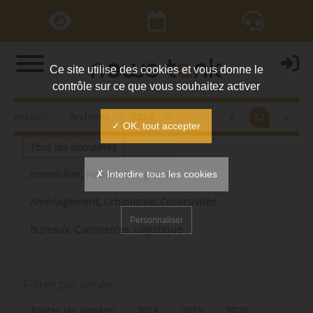
Ce site utilise des cookies et vous donne le
contrôle sur ce que vous souhaitez activer
Accueil
Archives
2024
mars
32
Filtrer par domaine
✓ OK, tout accepter
Tous les domaines
✗ Interdire tous les cookies
Immobilier, Habitat & Logement
Aménagement, Urbanisme, Collectivités
Personnaliser
Bureaux, Commerces, Logistique
Filtrer par année
Toutes les années
2018
2019
2020