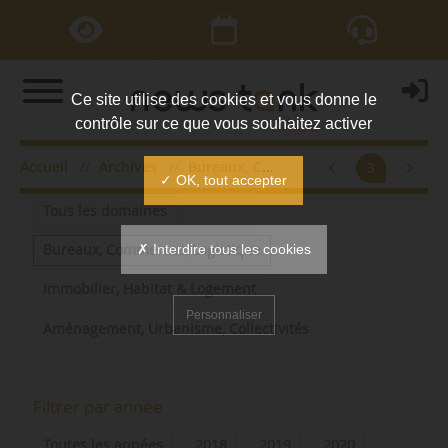
Ce site utilise des cookies et vous donne le
contrôle sur ce que vous souhaitez activer
Accueil
Archives
Bureaux, Commerces, Logistique
3
Filtrer par domaine
✓ OK, tout accepter
Tous les domaines
✗ Interdire tous les cookies
Bureaux, Commerces, Logistique
Immobilier, Habitat & Logement
Personnaliser
Aménagement, Urbanisme, Collectivités
Filtrer par année
Toutes les années
2018
2019
2020