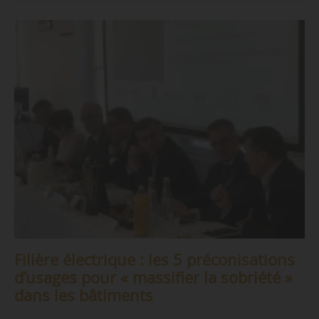
Filière électrique : les 5 préconisations
d’usages pour « massifier la sobriété »
dans les bâtiments