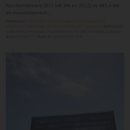
fonctionnement (815 M€ M€ en 2022) et 485,4 M€
en investissement…
Domaine(s) :
Immobilier, Habitat & Logement
,
Aménagement,
Urbanisme, Collectivités
,
Bureaux, Commerces, Logistique
•
Rubrique(s) :
Collectivités territoriales, Financements & fiscalité, Politiques publiques
•
Article n°
286577
•
Publié le
19/04/2023 à 16:45