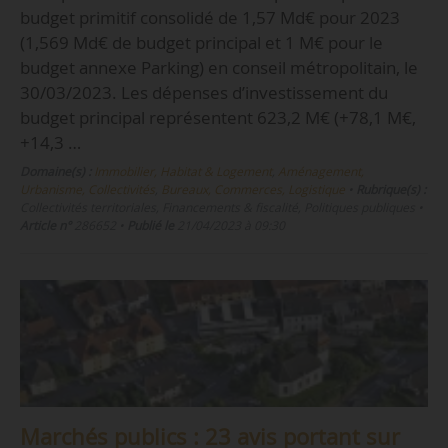
budget primitif consolidé de 1,57 Md€ pour 2023
(1,569 Md€ de budget principal et 1 M€ pour le
budget annexe Parking) en conseil métropolitain, le
30/03/2023. Les dépenses d’investissement du
budget principal représentent 623,2 M€ (+78,1 M€,
+14,3 …
Domaine(s) :
Immobilier, Habitat & Logement
,
Aménagement,
Urbanisme, Collectivités
,
Bureaux, Commerces, Logistique
•
Rubrique(s) :
Collectivités territoriales, Financements & fiscalité, Politiques publiques
•
Article n°
286652
•
Publié le
21/04/2023 à 09:30
Marchés publics : 23 avis portant sur