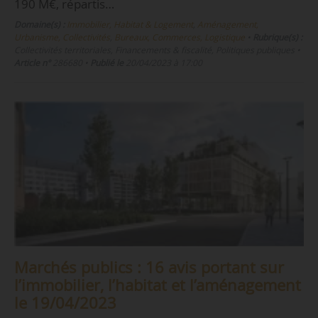
190 M€, répartis…
Domaine(s) :
Immobilier, Habitat & Logement
,
Aménagement,
Urbanisme, Collectivités
,
Bureaux, Commerces, Logistique
•
Rubrique(s) :
Collectivités territoriales, Financements & fiscalité, Politiques publiques
•
Article n°
286680
•
Publié le
20/04/2023 à 17:00
Marchés publics : 16 avis portant sur
l’immobilier, l’habitat et l’aménagement
le 19/04/2023