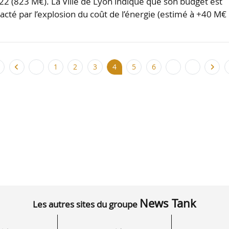
22 (823 M€). La Ville de Lyon indique que son budget est
cté par l’explosion du coût de l’énergie (estimé à +40 M€
1
2
3
4
5
6
News Tank
Les autres sites du groupe