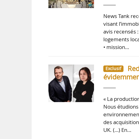
News Tank rece
visant l’immob
avis recensés :
logements loca
• mission…
Red
Exclusif
évidemment
« La productio
Nous étudions c
environnementa
des acquisitio
UK. (…) En…