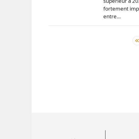
supérieur à 20
fortement impa
entre…