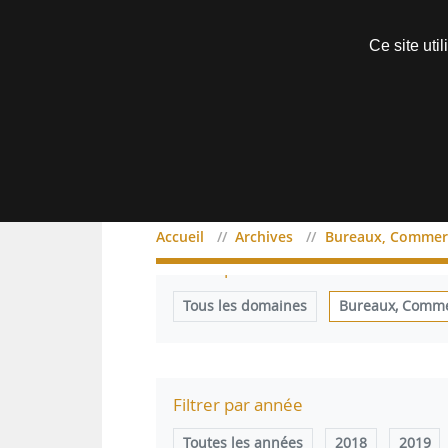
Découvrir sans engagement
Ce site uti
Menu
Accueil
Archives
Bureaux, Commerc
Filtrer par domaine
Tous les domaines
Bureaux, Commer
Filtrer par année
Toutes les années
2018
2019