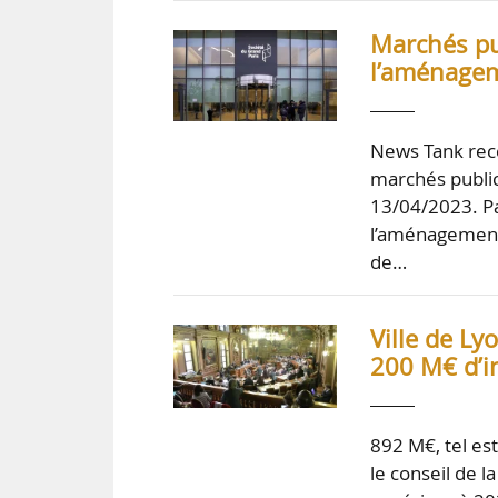
Marchés pub
l’aménagem
News Tank rece
marchés public
13/04/2023. Pa
l’aménagement 
de…
Ville de Ly
200 M€ d’i
892 M€, tel es
le conseil de l