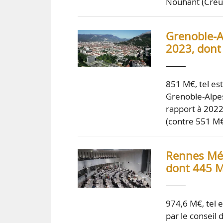
Nouhant (Cre
Grenoble-A
2023, dont
851 M€, tel es
Grenoble-Alpes
rapport à 2022
(contre 551 M
Rennes Mét
dont 445 M
974,6 M€, tel 
par le conseil