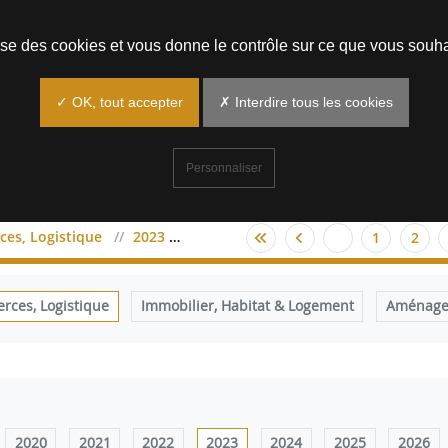
Prendre un rendez-vous
lise des cookies et vous donne le contrôle sur ce que vous souha
✓ OK, tout accepter
✗ Interdire tous les cookies
Personnaliser
es, Logistique
2023
avril
1
2
ces, Logistique
Immobilier, Habitat & Logement
Aménagem
2020
2021
2022
2023
2024
2025
2026