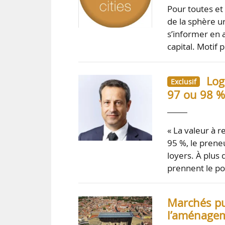
Pour toutes et 
de la sphère ur
s’informer en 
capital. Motif
Log
Exclusif
97 ou 98 %
« La valeur à r
95 %, le preneu
loyers. À plus 
prennent le po
Marchés pub
l’aménagem