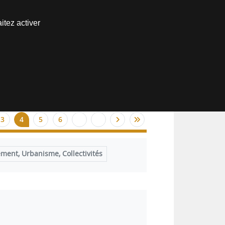
Nous joindre
itez activer
Espace abonné
3
4
5
6
ent, Urbanisme, Collectivités