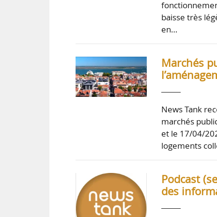
fonctionnement
baisse très lé
en…
Marchés pub
l’aménage
News Tank rece
marchés public
et le 17/04/202
logements col
Podcast (s
des inform