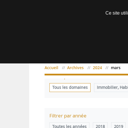
Découvrir sans engagement
Ce site uti
Menu
Accueil
Archives
2024
mars
Filtrer par domaine
Tous les domaines
Immobilier, Hab
Filtrer par année
Toutes les années
2018
2019