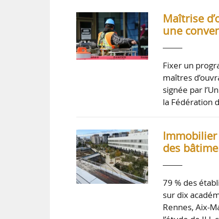
Maîtrise d’
une conven
Fixer un progr
maîtres d’ouvra
signée par l’Un
la Fédération 
Immobilier
des bâtime
79 % des étab
sur dix académi
Rennes, Aix-Ma