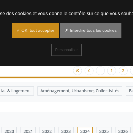
Prendre un rendez-vous
lise des cookies et vous donne le contrôle sur ce que vous souha
✓ OK, tout accepter
✗ Interdire tous les cookies
Personnaliser
1
2
itat & Logement
Aménagement, Urbanisme, Collectivités
B
2020
2021
2022
2023
2024
2025
2026