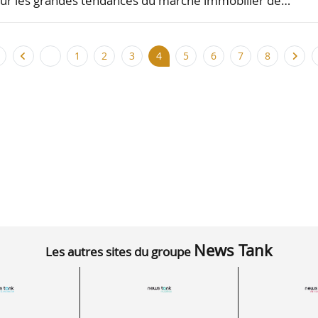
 sur les grandes tendances du marché immobilier de…
1
2
3
4
5
6
7
8
News Tank
Les autres sites du groupe