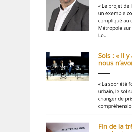
« Le projet de 
un exemple conc
compliqué au d
Métropole sur 
Le…
Sols : « Il
nous n’avo
« La sobriété f
urbain, le sol 
changer de pri
compréhension 
Fin de la t