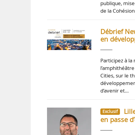
publique, mise 
de la Cohésion 
Débrief New
en dévelop
Participez à l
l’amphithéâtre
Cities, sur le 
développement 
d’avenir et…
Lil
Exclusif
en passe d’