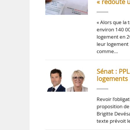
« redoute 
« Alors que la 
environ 140 0
logement en 20
leur logement s
comme…
Sénat : PPL
logements 
Revoir l’obliga
proposition de
Brigitte Devés
texte prévoit l