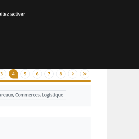
Nous joindre
itez activer
Espace abonné
3
4
5
6
7
8
ureaux, Commerces, Logistique