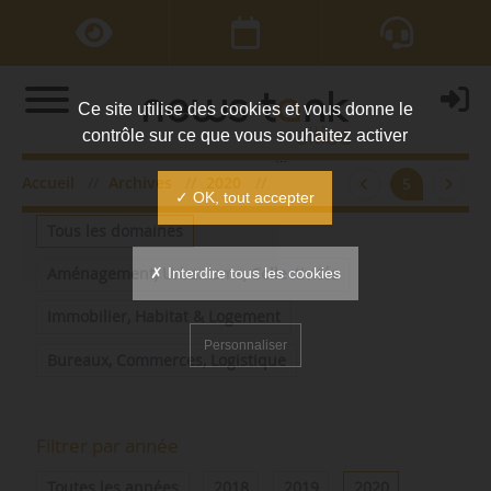
Ce site utilise des cookies et vous donne le
contrôle sur ce que vous souhaitez activer
Accueil
Archives
2020
mars
5
Filtrer par domaine
✓ OK, tout accepter
Tous les domaines
✗ Interdire tous les cookies
Aménagement, Urbanisme, Collectivités
Immobilier, Habitat & Logement
Personnaliser
Bureaux, Commerces, Logistique
Filtrer par année
Toutes les années
2018
2019
2020