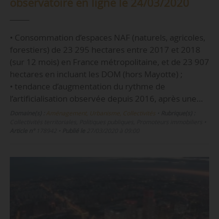
observatoire en ligne le 24/03/2020
• Consommation d’espaces NAF (naturels, agricoles,
forestiers) de 23 295 hectares entre 2017 et 2018
(sur 12 mois) en France métropolitaine, et de 23 907
hectares en incluant les DOM (hors Mayotte) ;
• tendance d’augmentation du rythme de
l’artificialisation observée depuis 2016, après une…
Domaine(s) :
Aménagement, Urbanisme, Collectivités
•
Rubrique(s) :
Collectivités territoriales, Politiques publiques, Promoteurs immobiliers
•
Article n°
178942
•
Publié le
27/03/2020 à 09:00