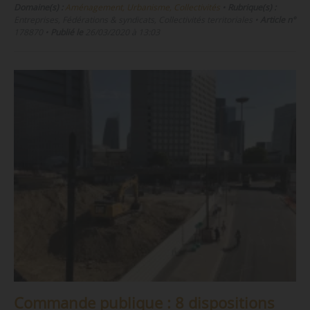
Domaine(s) :
Aménagement, Urbanisme, Collectivités
•
Rubrique(s) :
Entreprises, Fédérations & syndicats, Collectivités territoriales
•
Article n°
178870
•
Publié le
26/03/2020 à 13:03
Commande publique : 8 dispositions