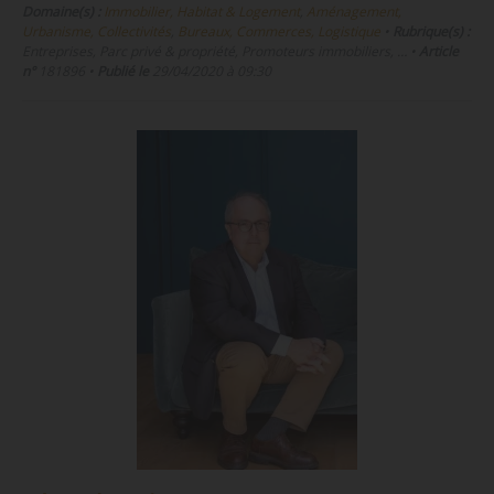
Domaine(s) :
Immobilier, Habitat & Logement
,
Aménagement,
Urbanisme, Collectivités
,
Bureaux, Commerces, Logistique
•
Rubrique(s) :
Entreprises, Parc privé & propriété, Promoteurs immobiliers, …
•
Article
n°
181896
•
Publié le
29/04/2020 à 09:30