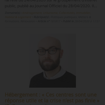
public, publié au Journal Officiel du 28/04/2020. Il…
Domaine(s) :
Aménagement, Urbanisme, Collectivités
,
Immobilier,
Habitat & Logement
•
Rubrique(s) :
Politiques publiques, Métiers &
formations, Rénovation
•
Article n°
181817
•
Publié le
28/04/2020 à 11:51
Hébergement : « Ces centres sont une
réponse utile et la crise n’est pas finie »