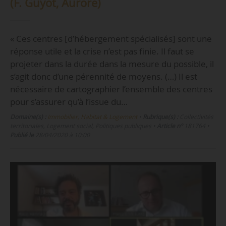
(F. Guyot, Aurore)
« Ces centres [d’hébergement spécialisés] sont une
réponse utile et la crise n’est pas finie. Il faut se
projeter dans la durée dans la mesure du possible, il
s’agit donc d’une pérennité de moyens. (…) Il est
nécessaire de cartographier l’ensemble des centres
pour s’assurer qu’à l’issue du…
Domaine(s) :
Immobilier, Habitat & Logement
•
Rubrique(s) :
Collectivités
territoriales, Logement social, Politiques publiques
•
Article n°
181764
•
Publié le
28/04/2020 à 10:00