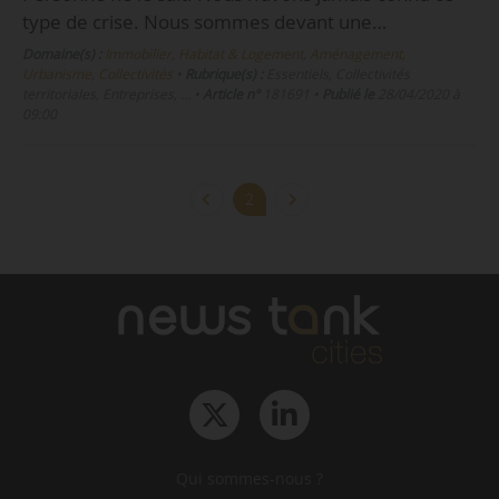
type de crise. Nous sommes devant une…
Domaine(s) :
Immobilier, Habitat & Logement
,
Aménagement,
Urbanisme, Collectivités
•
Rubrique(s) :
Essentiels, Collectivités
territoriales, Entreprises, …
•
Article n°
181691
•
Publié le
28/04/2020 à
09:00
2
Qui sommes-nous ?