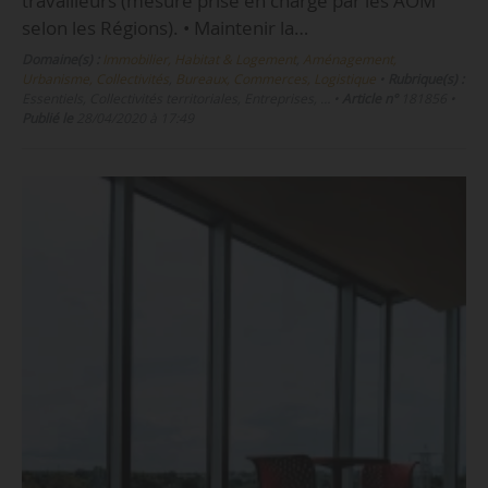
travailleurs (mesure prise en charge par les AOM
selon les Régions). • Maintenir la…
Domaine(s) :
Immobilier, Habitat & Logement
,
Aménagement,
Urbanisme, Collectivités
,
Bureaux, Commerces, Logistique
•
Rubrique(s) :
Essentiels, Collectivités territoriales, Entreprises, …
•
Article n°
181856
•
Publié le
28/04/2020 à 17:49